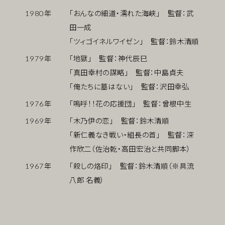
1980
年
「おんなの細道・濡れた海峡」 監督：武
田一成
「ツィゴイネルワイゼン」 監督：鈴木清順
1979
年
「地獄」 監督：神代辰巳
「真田幸村の謀略」 監督：中島貞夫
「俺たちに墓はない」 監督：沢田幸弘
1976
年
「嗚呼！！花の応援団」 監督：曾根中生
1969
年
「木乃伊の恋」 監督：鈴木清順
「新仁義なき戦い・組長の首」 監督：深
作欣二（佐治乾・高田宏治と共同脚本）
1967
年
「殺しの烙印」 監督：鈴木清順（※具流
八郎 名義）