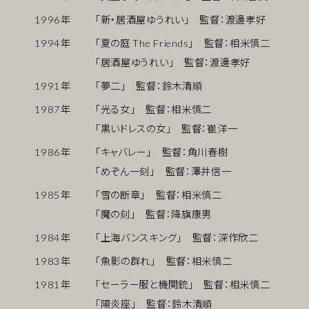
1996
年
「新・居酒屋ゆうれい」 監督：渡邊孝好
1994
年
「夏の庭 The Friends」 監督：相米慎二
「居酒屋ゆうれい」 監督：渡邊孝好
1991
年
「夢二」 監督：鈴木清順
1987
年
「光る女」 監督：相米慎二
「黒いドレスの女」 監督：崔洋一
1986
年
「キャバレー」 監督：角川春樹
「めぞん一刻」 監督：澤井信一
1985
年
「雪の断章」 監督：相米慎二
「魔の刻」 監督：降旗康男
1984
年
「上海バンスキング」 監督：深作欣二
1983
年
「魚影の群れ」 監督：相米慎二
1981
年
「セーラー服と機関銃」 監督：相米慎二
「陽炎座」 監督：鈴木清順