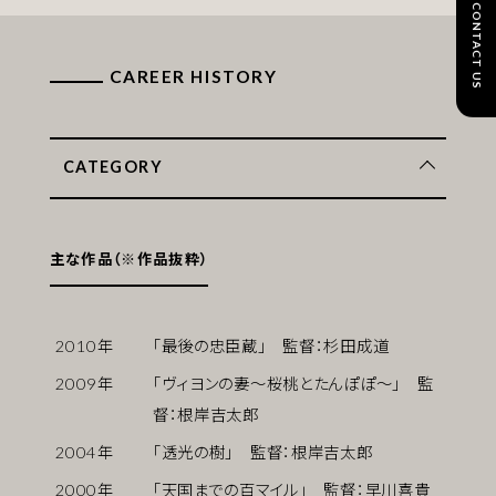
CONTACT US
CAREER HISTORY
CATEGORY
主な作品（※作品抜粋）
2010
年
「最後の忠臣蔵」 監督：杉田成道
2009
年
「ヴィヨンの妻〜桜桃とたんぽぽ〜」 監
督：根岸吉太郎
2004
年
「透光の樹」 監督：根岸吉太郎
2000
年
「天国までの百マイル」 監督：早川喜貴