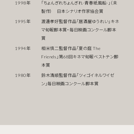
1998
年
「ちょんぎれちょんぎれ-青春紙風船-」（未
製作） 日本シナリオ作家協会賞
1995
年
渡邊孝好監督作品「居酒屋ゆうれい」キネ
マ旬報脚本賞・毎日映画コンクール脚本
賞
1994
年
相米慎二監督作品「夏の庭 The
Friends」第68回キネマ旬報ベストテン脚
本賞
1980
年
鈴木清順監督作品「ツィゴイネルワイゼ
ン」毎日映画コンクール脚本賞