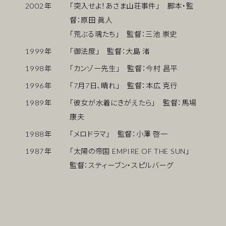
2002
年
「突入せよ！あさま山荘事件」 脚本・監
督：原田 眞人
「荒ぶる魂たち」 監督：三池 崇史
1999
年
「御法度」 監督：大島 渚
1998
年
「カンゾー先生」 監督：今村 昌平
1996
年
「7月7日、晴れ」 監督：本広 克行
1989
年
「彼女が水着にきがえたら」 監督：馬場
康夫
1988
年
「メロドラマ」 監督：小澤 啓一
1987
年
「太陽の帝国 EMPIRE OF THE SUN」
監督：スティーブン・スピルバーグ