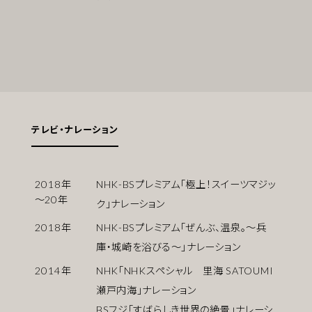
テレビ・ナレーション
2018
年
NHK-BSプレミアム「極上！スイーツマジッ
〜
20
年
ク」ナレーション
2018
年
NHK-BSプレミアム「ぜんぶ、温泉。〜兵
庫・城崎を浴びる〜」ナレーション
2014
年
NHK「NHKスペシャル 里海 SATOUMI
瀬戸内海」ナレーション
BSフジ「すばらしき世界の絶景」ナレーシ