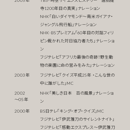
2005
年
TBS「時空サイエンスヒストリー 唐招提
寺1200年目の真実」ナレーション
NHK「白いダイヤモンド〜南米ガイアナ・
ジャングル飛行船」ナレーション
NHK-BSプレミアム「60年目の対話フィリ
ピン裁かれた対日協力者たち」ナレーショ
ン
フジテレビ「アフリカ最後の奇跡！野生動
物の楽園に命の営みをみた」ナレーション
2003
年
フジテレビ「クイズ平成25年 ・こんな世の
中に誰がした」MC
2002
NHK「美しき日本 百の風景」ナレーショ
〜
05
年
ン
2000
年
BS日テレ「キング・オブ・クイズ」MC
フジテレビ「伊武雅刀のサイレントナイト」
フジテレビ「感動エクスプレス〜伊武雅刀