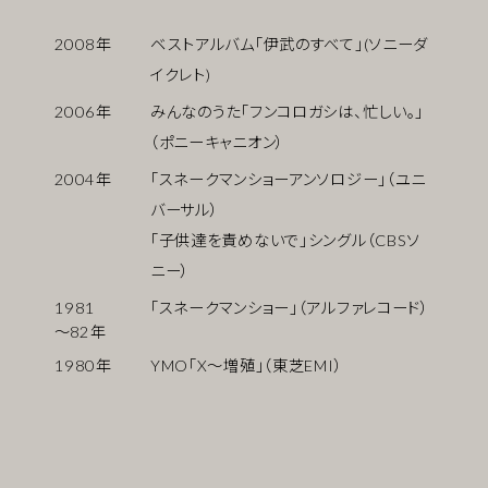
2008
年
ベストアルバム「伊武のすべて」(ソニーダ
イクレト)
2006
年
みんなのうた「フンコロガシは、忙しい。」
（ポニーキャニオン）
2004
年
「スネークマンショーアンソロジー」（ユニ
バーサル）
「子供達を責めないで」シングル（CBSソ
ニー）
1981
「スネークマンショー」（アルファレコード）
〜
82
年
1980
年
YMO「X〜増殖」（東芝EMI）