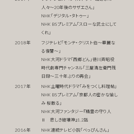
人々〜20年後のサザエさん」
NHK「デジタル・タトゥー」
NHK BSプレミアム「スローな武士にして
くれ」
2018
年
フジテレビ「モンテ・クリスト伯〜華麗な
る復讐〜」
NHK大河ドラマ「西郷どん」徳川斉昭役
時代劇専門チャンネル「三屋清左衛門残
日録〜三十年ぶりの再会」
2017
年
NHK土曜時代ドラマ「みをつくし料理帖」
NHK BSプレミアム「京都人の密かな愉し
み 桜散る」
NHK大河ファンタジー『精霊の守り人
Ⅱ 悲しき破壊神』1.2話
2016
年
NHK連続テレビ小説「べっぴんさん」