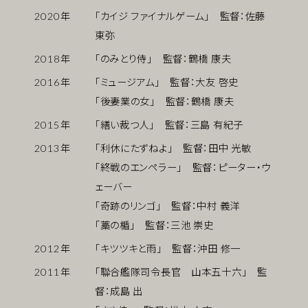
2020
年
「カイジ ファイナルゲーム」 監督：佐藤
東弥
2018
年
「のみとり侍」 監督：鶴橋 康夫
2016
年
「ミュージアム」 監督：大友 啓史
「後妻業の女」 監督：鶴橋 康夫
2015
年
「繕い裁つ人」 監督：三島 有紀子
2013
年
「利休にたずねよ」 監督：田中 光敏
「終戦のエンペラー」 監督：ピーター・ウ
ェーバー
「奇跡のリンゴ」 監督：中村 義洋
「藁の楯」 監督：三池 崇史
2012
年
「キツツキと雨」 監督：沖田 修一
2011
年
「聯合艦隊司令長官 山本五十六」 監
督：成島 出