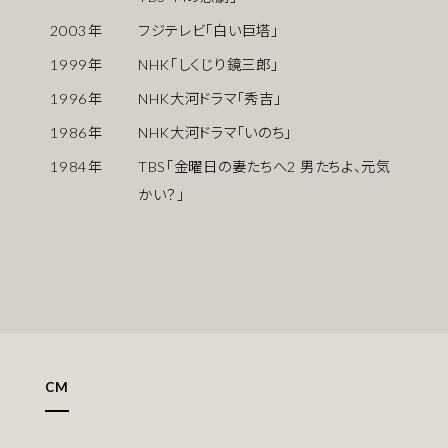
2003
年
フジテレビ「白い巨塔」
1999
年
NHK「しくじり鏡三郎」
1996
年
NHK大河ドラマ「秀吉」
1986
年
NHK大河ドラマ「いのち」
1984
年
TBS「金曜日の妻たちへ2 男たちよ、元気
かい？」
CM