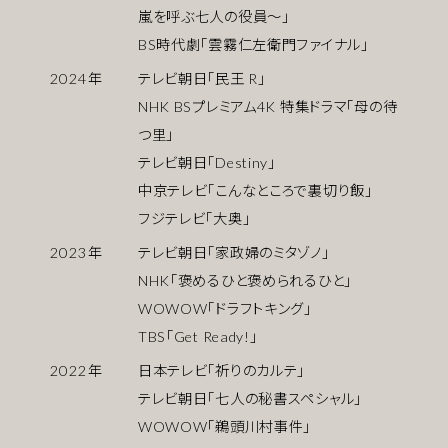
嵐を呼ぶ七人の役員〜」
BS時代劇「雲霧仁左衛門ファイナル」
2024
年
テレビ朝日「民王 R」
NHK BSプレミアム4K 特集ドラマ「母の待
つ里」
テレビ朝日「Destiny」
中京テレビ「こんなところで裏切り飯」
フジテレビ「大奥」
2023
年
テレビ朝日「家政婦のミタゾノ」
NHK「褒めるひと褒められるひと」
WOWOW「ドラフトキング」
TBS「Get Ready!」
2022
年
日本テレビ「祈りのカルテ」
テレビ朝日「七人の秘書スペシャル」
WOWOW「鵜頭川村事件」