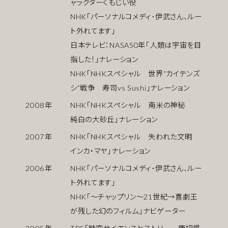
ャラクターくもじい役
NHK「パーソナルコメディ･伊武さん、ルー
ト外れてます」
日本テレビ：NASA50年「人類は宇宙を目
指した！」ナレーション
NHK「NHKスペシャル 世界“カイテンズ
シ”戦争 寿司vs Sushi」ナレーション
2008
年
NHK「NHKスペシャル 南米の神秘
純白の大砂丘」ナレーション
2007
年
NHK「NHKスペシャル 失われた文明
インカ・マヤ」ナレーション
2006
年
NHK「パーソナルコメディ･伊武さん、ルー
ト外れてます」
NHK「〜チャップリン〜21世紀→喜劇王
が残した幻のフィルム」ナビゲーター