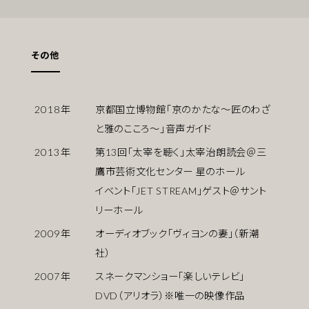
その他
2018
年
京都国立博物館「京のかたな〜匠のわざ
と雅のこころ〜」音声ガイド
2013
年
第13回「太宰を聴く」太宰治朗読会＠三
鷹市芸術文化センター 星のホール
イベント「JET STREAM」ゲスト＠サント
リーホール
2009
年
オーディオブック「ヴィヨンの妻」（新潮
社）
2007
年
スネークマンショー「楽しいテレビ」
DVD（アリオラ）※唯一の映像作品