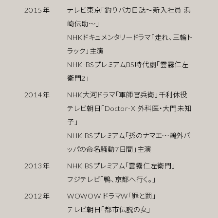
2015
年
テレビ東京「釣りバカ日誌〜新入社員 浜
崎伝助〜」
NHKドキュメンタリードラマ「走れ、三輪ト
ラック」主演
NHK-BSプレミアムBS時代劇「雲霧仁左
衛門2」
2014
年
NHK大河ドラマ「軍師官兵衛」千利休役
テレビ朝日「Doctor-X 外科医・大門未知
子」
NHK BSプレミアム「孫のナマエ〜鷗外パ
ッパの命名騒動7日間」主演
2013
年
NHK BSプレミアム「雲霧仁左衛門」
フジテレビ「鴨、京都へ行く。」
2012
年
WOWOW ドラマW「罪と罰」
テレビ朝日「都市伝説の女」