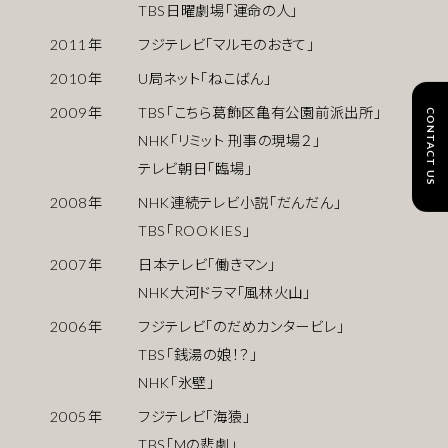
TBS日曜劇場「運命の人」
2011
年
フジテレビ「マルモのおきて」
2010
年
U局ネット「ねこばん」
2009
年
TBS「こちら葛飾区亀有公園前派出所」
CONTACT US
NHK「リミット 刑事の現場２」
テレビ朝日「臨場」
2008
年
NHK連続テレビ小説「だんだん」
TBS「ROOKIES」
2007
年
日本テレビ「働きマン」
NHK大河ドラマ「風林火山」
2006
年
フジテレビ「のだめカンタービレ」
TBS「銭湯の娘！？」
NHK「氷壁」
2005
年
フジテレビ「海猿」
TBS「Mの悲劇」