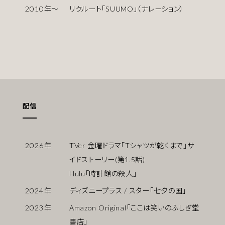
2010
年〜
リクルート「SUUMO」（ナレーション）
配信
2026
年
TVer 金曜ドラマ「Tシャツが乾くまで」サ
イドストーリー(第1.5話)
Hulu「時計館の殺人」
2024
年
ディズニープラス / スター「七夕の国」
2023
年
Amazon Original「ここは笑いのふしぎ堂
書店」