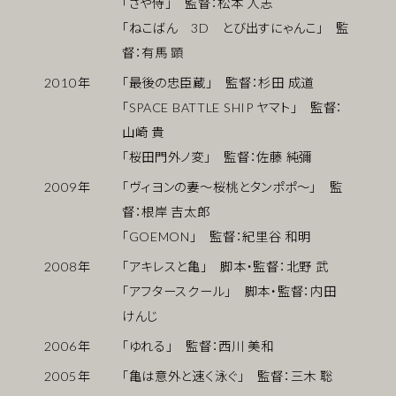
「さや侍」 監督：松本 人志
「ねこばん 3D とび出すにゃんこ」 監
督：有馬 顕
2010
年
「最後の忠臣蔵」 監督：杉田 成道
「SPACE BATTLE SHIP ヤマト」 監督：
山崎 貴
「桜田門外ノ変」 監督：佐藤 純彌
2009
年
「ヴィヨンの妻〜桜桃とタンポポ〜」 監
督：根岸 吉太郎
「GOEMON」 監督：紀里谷 和明
2008
年
「アキレスと亀」 脚本・監督：北野 武
「アフタースクール」 脚本・監督：内田
けんじ
2006
年
「ゆれる」 監督：西川 美和
2005
年
「亀は意外と速く泳ぐ」 監督：三木 聡