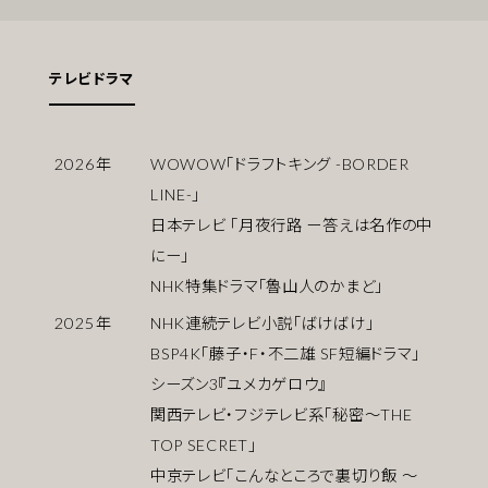
テレビドラマ
2026
年
WOWOW「ドラフトキング -BORDER
LINE-」
日本テレビ 「月夜行路 ー答えは名作の中
にー」
NHK特集ドラマ「魯山人のかまど」
2025
年
NHK連続テレビ小説「ばけばけ」
BSP4K「藤子・F・不二雄 SF短編ドラマ」
シーズン3『ユメカゲロウ』
関西テレビ・フジテレビ系「秘密～THE
TOP SECRET」
中京テレビ「こんなところで裏切り飯 〜