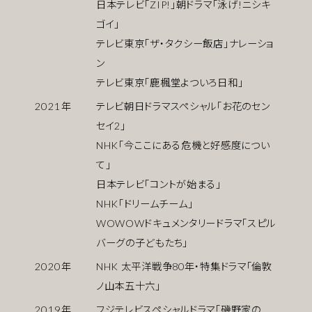
日本テレビ「ZIP!」朝ドラマ「泳げ!ニシキ
ゴイ」
テレビ東京「ザ・タクシー飯店」ナレーショ
ン
テレビ東京「鹿楓堂よついろ日和」
2021
年
テレビ朝日ドラマスペシャル「お花のセン
セイ2」
NHK「今ここにある危機と好感度につい
て」
日本テレビ「コントが始まる」
NHK「ドリームチーム」
WOWOWドキュメンタリードラマ「スピル
バーグの子どもたち」
2020
年
NHK 太平洋戦争80年・特集ドラマ「倫敦
ノ山本五十六」
2019
年
フジテレビスペシャルドラマ「磯野家の