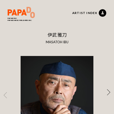
ARTIST INDEX
PAPADO INC.
PAPADO MUSIC PUBLISHERS INC.
伊武 雅刀
MASATOH IBU