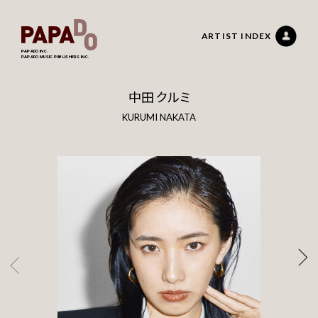
ARTIST INDEX
PAPADO INC.
PAPADO MUSIC PUBLISHERS INC.
中田 クルミ
KURUMI NAKATA