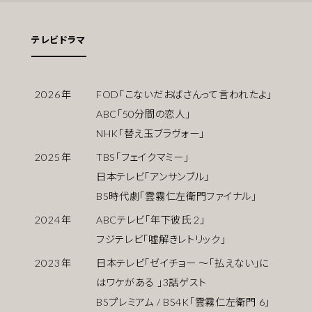
テレビドラマ
2026
年
FOD「こないだおばさんって言われたよ」
ABC「50分間の恋人」
NHK「替え玉ブラヴォー」
2025
年
TBS「フェイクマミー」
日本テレビ「アンサンブル」
BS時代劇「雲霧仁左衛門ファイナル」
2024
年
ABCテレビ「年下彼氏 2」
フジテレビ「嘘解きレトリック」
2023
年
日本テレビ「ゼイチョー ～「払えない」に
はワケがある 」3話ゲスト
BSプレミアム / BS4K「雲霧仁左衛門 6」