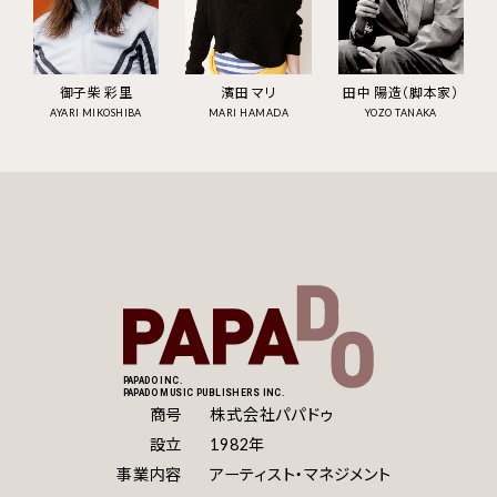
御子柴 彩里
濱田 マリ
田中 陽造（脚本家）
AYARI MIKOSHIBA
MARI HAMADA
YOZO TANAKA
PAPADO INC.
PAPADO MUSIC PUBLISHERS INC.
商号
株式会社パパドゥ
設立
1982年
事業内容
アーティスト・マネジメント