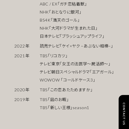
ABC / EX「ガチ恋粘着獣」
NHK「おとなりに銀河」
BS4K「満天のゴール」
NHK「大河ドラマが生まれた日」
日本テレビ「ブラッシュアップライフ」
2022
年
読売テレビ「ケイ×ヤク −あぶない相棒−」
2021
年
TBS「リコカツ」
テレビ東京「女王の法医学〜屍活師〜」
テレビ朝日スペシャルドラマ「エアガール」
WOWOW 「コールドケース3」
2020
年
TBS「この恋あたためますか」
2019
年
TBS｢凪のお暇｣
CONTACT US
TBS「新しい王様」season1