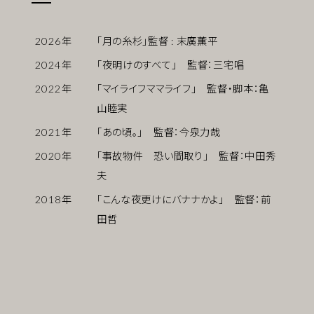
2026
年
「月の糸杉」監督 : 末廣薫平
2024
年
「夜明けのすべて」 監督：三宅唱
2022
年
「マイライフママライフ」 監督・脚本：亀
山睦実
2021
年
「あの頃。」 監督：今泉力哉
2020
年
「事故物件 恐い間取り」 監督：中田秀
夫
2018
年
「こんな夜更けにバナナかよ」 監督：前
田哲