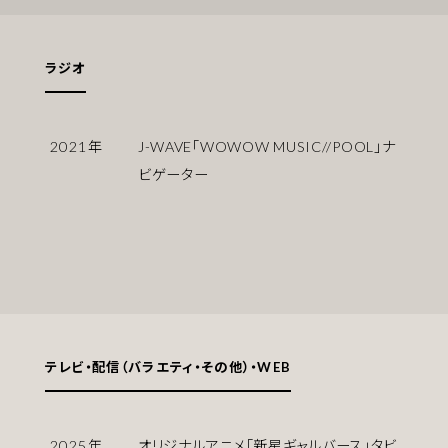
ラジオ
2021
年
J-WAVE「WOWOW MUSIC//POOL」ナ
ビゲーター
テレビ・配信（バラエティ・その他）・WEB
2025
年
オリジナルアニメ「新星ギャルバース」タビ